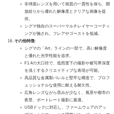
非球面レンズを用いて画質の一貫性を保ち、開
放絞りから優れた解像度とクリアな画像を提
供。
シグマ独自のスーパーマルチレイヤーコーティ
ングが施され、フレアやゴーストを低減。
その他特徴
:
シグマの「Art」ラインの一部で、高い解像度
と優れた光学性能を追求。
F1.4の大口径で、低照度下の撮影や被写界深度
を浅くするクリエイティブな表現が可能。
高品質な金属製バレルと堅牢な構造で、プロフ
ェッショナルな使用に耐える耐久性。
広角レンズながら歪みが少なく、風景や都市の
夜景、ポートレート撮影に最適。
USBドックに対応し、ファームウェアのアッ