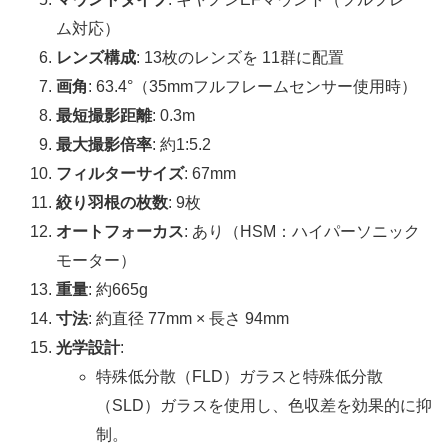
ム対応）
レンズ構成
: 13枚のレンズを 11群に配置
画角
: 63.4°（35mmフルフレームセンサー使用時）
最短撮影距離
: 0.3m
最大撮影倍率
: 約1:5.2
フィルターサイズ
: 67mm
絞り羽根の枚数
: 9枚
オートフォーカス
: あり（HSM：ハイパーソニック
モーター）
重量
: 約665g
寸法
: 約直径 77mm × 長さ 94mm
光学設計
:
特殊低分散（FLD）ガラスと特殊低分散
（SLD）ガラスを使用し、色収差を効果的に抑
制。