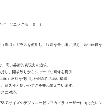
ハイパーソニックモーター）
散（SLD）ガラスを使用し、収差を最小限に抑え、高い画質を
部で、高い芸術的表現力を追求。
維持し、開放絞りからシャープな画像を提供。
e Composite）材料を使用した耐温性の高い構造。
ら、耐久性と使いやすさを兼ね備えています。
カスに対応。
tは、特にAPS-Cサイズのデジタル一眼レフカメラユーザーに向けたレン