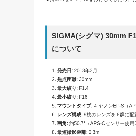
SIGMA(シグマ) 30mm F
について
発売日
: 2013年3月
焦点距離
: 30mm
最大絞り
: F1.4
最小絞り
: F16
マウントタイプ
: キヤノンEF-S（
レンズ構成
: 9枚のレンズを 8群に配
画角
: 約50.7°（APS-Cセンサー使
最短撮影距離
: 0.3m