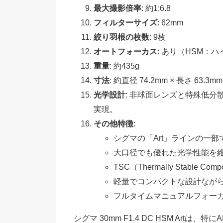
最大撮影倍率
: 約1:6.8
フィルターサイズ
: 62mm
絞り羽根の枚数
: 9枚
オートフォーカス
: あり（HSM：
重量
: 約435g
寸法
: 約直径 74.2mm × 長さ 63.3mm
光学設計
: 非球面レンズと特殊低分
実現。
その他特徴
:
シグマの「Art」ラインの一
大口径でも優れた光学性能を
TSC（Thermally Stabl
軽量でコンパクトな設計なが
フルタイムマニュアルフォー
シグマ 30mm F1.4 DC HSM Ar