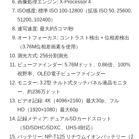
画像処理エンジン: X-Processor 4
ISO感度: 標準 ISO 100-12800（拡張 ISO 50, 25600,
51200, 102400）
連写速度: 最大約5コマ/秒
オートフォーカス: コントラスト検出 + 位相差検出
（3.76M位相差画素を使用）
測光方式: 256分割測光
ビューファインダー: 5.76Mドット、0.86倍、100%
視野率、OLED電子ビューファインダー
モニター: 3.2型 チルト式タッチパネル液晶モニタ
ー、約236万ドット
ビデオ記録: 4K（4096×2160）最大30p、フル
HD（1920×1080）最大60p
記録メディア: デュアルSDカードスロット
（SD/SDHC/SDXC、UHS-II対応）
バッテリー: NP-T125 リチウムイオンバッテリー（2