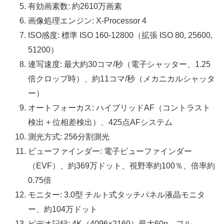
有効画素数: 約2610万画素
画像処理エンジン: X-Processor 4
ISO感度: 標準 ISO 160-12800（拡張 ISO 80, 25600,
51200）
連写速度: 最大約30コマ/秒（電子シャッター、1.25
倍クロップ時）、約11コマ/秒（メカニカルシャッタ
ー）
オートフォーカス: ハイブリッドAF（コントラスト
検出 + 位相差検出）、425点AFシステム
測光方式: 256分割測光
ビューファインダー: 電子ビューファインダー
（EVF）、約369万ドット、視野率約100％、倍率約
0.75倍
モニター: 3.0型 チルト式タッチパネル液晶モニタ
ー、約104万ドット
ビデオ記録: 4K（4096×2160）最大60p、フル