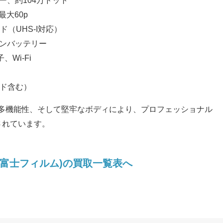
ター、約104万ドット
最大60p
ード（UHS-I対応）
イオンバッテリー
、Wi-Fi
ード含む）
能と多機能性、そして堅牢なボディにより、プロフェッショナル
されています。
ILM(富士フィルム)の買取一覧表へ