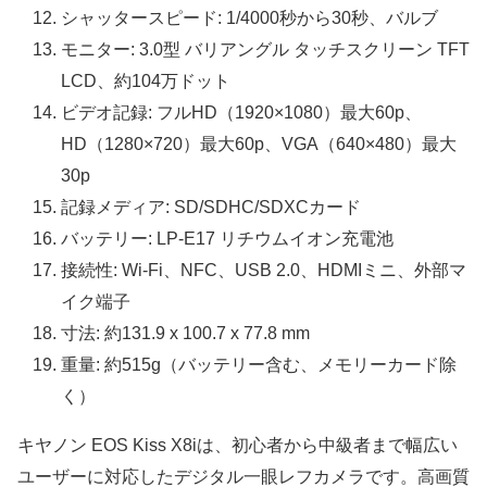
シャッタースピード: 1/4000秒から30秒、バルブ
モニター: 3.0型 バリアングル タッチスクリーン TFT
LCD、約104万ドット
ビデオ記録: フルHD（1920×1080）最大60p、
HD（1280×720）最大60p、VGA（640×480）最大
30p
記録メディア: SD/SDHC/SDXCカード
バッテリー: LP-E17 リチウムイオン充電池
接続性: Wi-Fi、NFC、USB 2.0、HDMIミニ、外部マ
イク端子
寸法: 約131.9 x 100.7 x 77.8 mm
重量: 約515g（バッテリー含む、メモリーカード除
く）
キヤノン EOS Kiss X8iは、初心者から中級者まで幅広い
ユーザーに対応したデジタル一眼レフカメラです。高画質