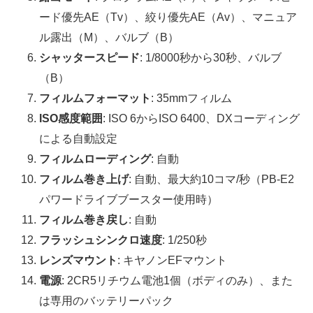
ード優先AE（Tv）、絞り優先AE（Av）、マニュア
ル露出（M）、バルブ（B）
シャッタースピード
: 1/8000秒から30秒、バルブ
（B）
フィルムフォーマット
: 35mmフィルム
ISO感度範囲
: ISO 6からISO 6400、DXコーディング
による自動設定
フィルムローディング
: 自動
フィルム巻き上げ
: 自動、最大約10コマ/秒（PB-E2
パワードライブブースター使用時）
フィルム巻き戻し
: 自動
フラッシュシンクロ速度
: 1/250秒
レンズマウント
: キヤノンEFマウント
電源
: 2CR5リチウム電池1個（ボディのみ）、また
は専用のバッテリーパック