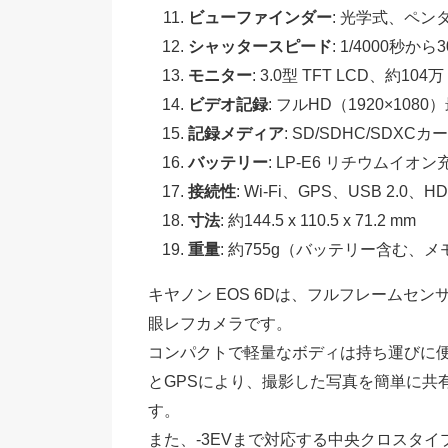
ビューファインダー
: 光学式、ペン
シャッタースピード
: 1/4000秒か
モニター
: 3.0型 TFT LCD、約10
ビデオ記録
: フルHD（1920×1080
記録メディア
: SD/SDHC/SDXC
バッテリー
: LP-E6 リチウムイオ
接続性
: Wi-Fi、GPS、USB 2.0、H
寸法
: 約144.5 x 110.5 x 71.2 mm
重量
: 約755g（バッテリー含む、
キヤノン EOS 6Dは、フルフレームセ
眼レフカメラです。
コンパクトで軽量なボディは持ち運びに便
とGPSにより、撮影した写真を簡単に共
す。
また、-3EVまで対応する中央クロスタ