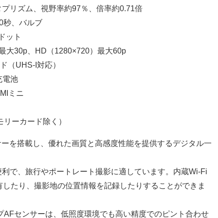
タプリズム、視野率約97％、倍率約0.71倍
ら30秒、バルブ
4万ドット
）最大30p、HD（1280×720）最大60p
カード（UHS-I対応）
ン充電池
DMIミニ
メモリーカード除く）
ンサーを搭載し、優れた画質と高感度性能を提供するデジタル一
利で、旅行やポートレート撮影に適しています。内蔵Wi-Fi
有したり、撮影地の位置情報を記録したりすることができま
イプAFセンサーは、低照度環境でも高い精度でのピント合わせ