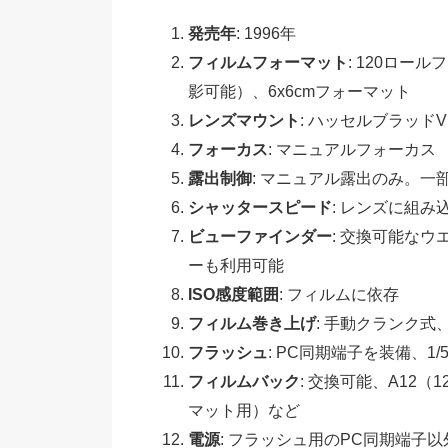
発売年
: 1996年
フィルムフォーマット
: 120ロー
影可能）、6x6cmフォーマット
レンズマウント
: ハッセルブラッ
フォーカス
: マニュアルフォーカス
露出制御
: マニュアル露出のみ。
シャッタースピード
: レンズに組み
ビューファインダー
: 交換可能な
ーも利用可能
ISO感度範囲
: フィルムに依存
フィルム巻き上げ
: 手動クランク式
フラッシュ
: PC同期端子を装備、
フィルムバック
: 交換可能、A12（
マット用）など
電源
: フラッシュ用のPC同期端