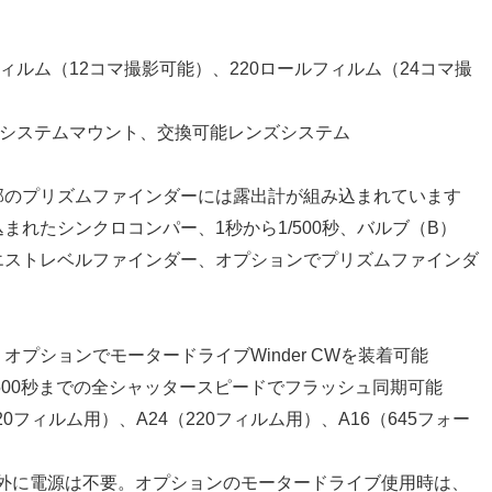
ルフィルム（12コマ撮影可能）、220ロールフィルム（24コマ撮
ドVシステムマウント、交換可能レンズシステム
一部のプリズムファインダーには露出計が組み込まれています
込まれたシンクロコンパー、1秒から1/500秒、バルブ（B）
ウエストレベルファインダー、オプションでプリズムファインダ
、オプションでモータードライブWinder CWを装着可能
1/500秒までの全シャッタースピードでフラッシュ同期可能
120フィルム用）、A24（220フィルム用）、A16（645フォー
子以外に電源は不要。オプションのモータードライブ使用時は、