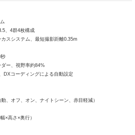
ルム
m f/3.5、4群4枚構成
ーカスシステム、最短撮影距離0.35m
0秒
ンダー、視野率約84%
 1600、DXコーディングによる自動設定
（自動、オフ、オン、ナイトシーン、赤目軽減）
mm（幅×高さ×奥行）