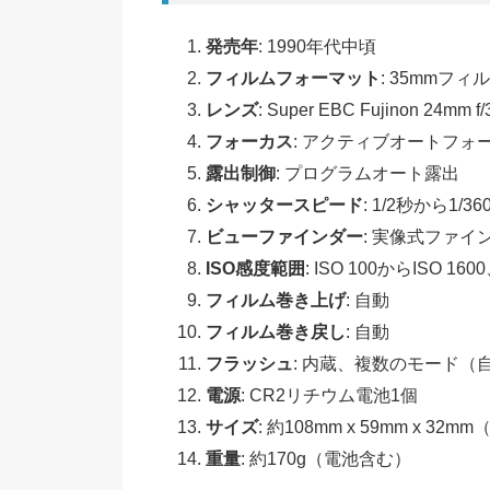
発売年
: 1990年代中頃
フィルムフォーマット
: 35mmフィ
レンズ
: Super EBC Fujinon 24m
フォーカス
: アクティブオートフォ
露出制御
: プログラムオート露出
シャッタースピード
: 1/2秒から1/36
ビューファインダー
: 実像式ファイ
ISO感度範囲
: ISO 100からISO
フィルム巻き上げ
: 自動
フィルム巻き戻し
: 自動
フラッシュ
: 内蔵、複数のモード
電源
: CR2リチウム電池1個
サイズ
: 約108mm x 59mm x 32
重量
: 約170g（電池含む）