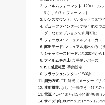
フィルムフォーマット
: 120ロー
影）、6x7cmフォーマット
レンズマウント
: ペンタックス67
ビューファインダー
: 交換可能な
ダーなどオプションで利用可能
フォーカス
: マニュアルフォーカス
露出モード
: マニュアル露出のみ（
シャッタースピード
: 1/1000秒
フィルム巻き上げ
: 手動レバー式
ISO感度範囲
: 手動設定
フラッシュシンクロ
: 1/30秒
測光方式
: TTL測光（メータープ
連射機能
: なし（手動巻き上げのみ
電源
: 4LR44またはSR44電池6
サイズ
: 約180mm x 151mm 