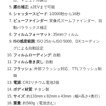
出、マニュアル露出
露出補正
: ±2EVまで可能
シャッタースピード
: 1/2000秒から16秒
ビューファインダー
: 実像式ズームファインダー、自
動パララックス補正
フィルムフォーマット
: 35mmフィルム
ISO感度範囲
: ISO 25からISO 5000、DXコーディン
グによる自動設定
フィルムローディング
: 自動
フィルム巻き戻し
: 自動
フラッシュ
: 外部フラッシュ対応、TTLフラッシュ制
御
電源
: CR2リチウム電池2個
ボディ材質
: チタン製
サイズ
: 約133mm x 82mm x 43mm（幅×高さ×奥行）
重量
: 約560g（電池含む）