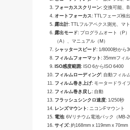
フォーカススクリーン
: 交換可能
オートフォーカス
: TTLフェーズ
露出計
: TTLフルアペクス測光、
露出モード
: プログラムオート（
（A）、マニュアル（M）
シャッタースピード
: 1/8000秒
フィルムフォーマット
: 35mmフィ
ISO感度範囲
: ISO 6からISO 6400
フィルムローディング
: 自動フィル
フィルム巻き上げ
: モータードライ
フィルム巻き戻し
: 自動
フラッシュシンクロ速度
: 1/250秒
レンズマウント
: ニコンFマウント
電池
: 6Vリチウム電池パック（MB-
サイズ
: 約168mm x 119mm x 7