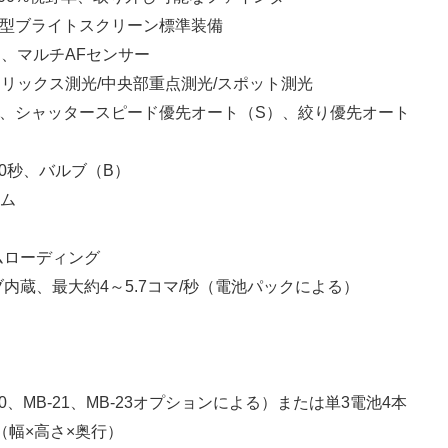
、B型ブライトスクリーン標準装備
検出、マルチAFセンサー
マトリックス測光/中央部重点測光/スポット測光
P）、シャッタースピード優先オート（S）、絞り優先オート
から30秒、バルブ（B）
ルム
ムローディング
ブ内蔵、最大約4～5.7コマ/秒（電池パックによる）
20、MB-21、MB-23オプションによる）または単3電池4本
0mm（幅×高さ×奥行）