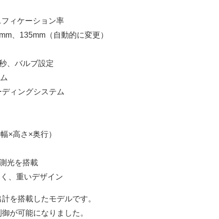
グニフィケーション率
0mm、135mm（自動的に変更）
ら2秒、バルブ設定
ルム
ーディングシステム
mm（幅×高さ×奥行）
L測光を搭載
きく、重いデザイン
露出計を搭載したモデルです。
制御が可能になりました。