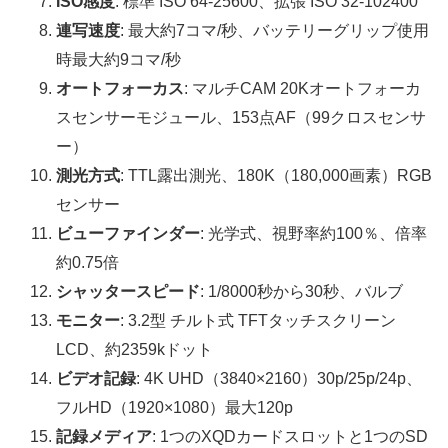
ISO感度
: 標準 ISO 64-25600、拡張 ISO 32-102400
連写速度
: 最大約7コマ/秒、バッテリーグリップ使用
時最大約9コマ/秒
オートフォーカス
: マルチCAM 20Kオートフォーカ
スセンサーモジュール、153点AF（99クロスセンサ
ー）
測光方式
: TTL露出測光、180K（180,000画素）RGB
センサー
ビューファインダー
: 光学式、視野率約100％、倍率
約0.75倍
シャッタースピード
: 1/8000秒から30秒、バルブ
モニター
: 3.2型 チルト式 TFTタッチスクリーン
LCD、約2359kドット
ビデオ記録
: 4K UHD（3840×2160）30p/25p/24p、
フルHD（1920×1080）最大120p
記録メディア
: 1つのXQDカードスロットと1つのSD