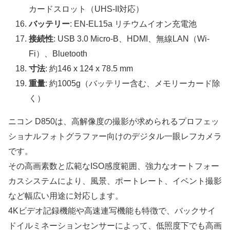
カードスロット（UHS-II対応）
バッテリー
: EN-EL15a リチウムイオン充電池
接続性
: USB 3.0 Micro-B、HDMI、無線LAN（Wi-
Fi）、Bluetooth
寸法
: 約146 x 124 x 78.5 mm
重量
: 約1005g（バッテリー含む、メモリーカード除
く）
ニコン D850は、高解像度の撮影が求められるプロフェッ
ショナルフォトグラファー向けのデジタル一眼レフカメラ
です。
その高画素数と広範なISO感度範囲、強力なオートフォー
カスシステムにより、風景、ポートレート、イベント撮影
など幅広い用途に対応します。
4Kビデオ記録機能や高速連写機能も特徴で、バックサイ
ドイルミネーションセンサーによって、低照度下でも高画