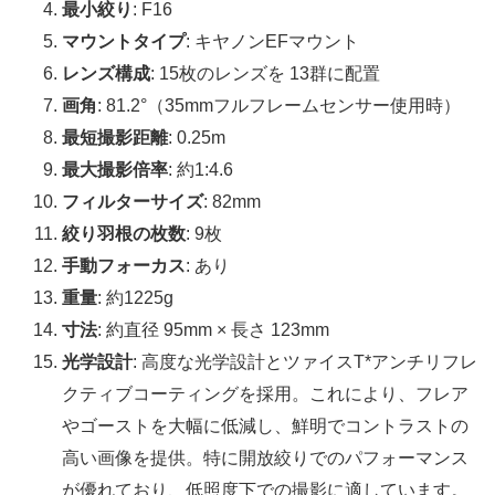
最小絞り
: F16
マウントタイプ
: キヤノンEFマウント
レンズ構成
: 15枚のレンズを 13群に配置
画角
: 81.2°（35mmフルフレームセンサー使用時）
最短撮影距離
: 0.25m
最大撮影倍率
: 約1:4.6
フィルターサイズ
: 82mm
絞り羽根の枚数
: 9枚
手動フォーカス
: あり
重量
: 約1225g
寸法
: 約直径 95mm × 長さ 123mm
光学設計
: 高度な光学設計とツァイスT*アンチリフレ
クティブコーティングを採用。これにより、フレア
やゴーストを大幅に低減し、鮮明でコントラストの
高い画像を提供。特に開放絞りでのパフォーマンス
が優れており、低照度下での撮影に適しています。