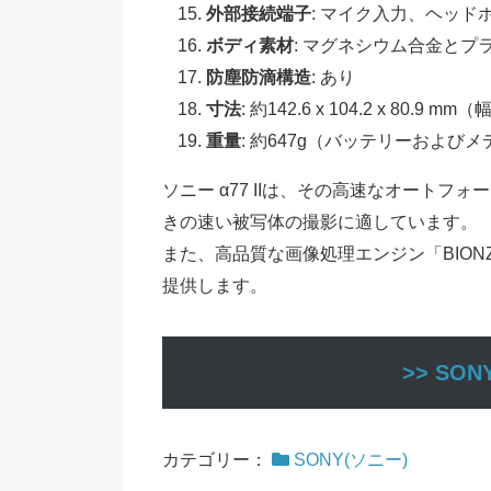
外部接続端子
: マイク入力、ヘッド
ボディ素材
: マグネシウム合金とプ
防塵防滴構造
: あり
寸法
: 約142.6 x 104.2 x 80.9 mm
重量
: 約647g（バッテリーおよび
ソニー α77 IIは、その高速なオート
きの速い被写体の撮影に適しています。
また、高品質な画像処理エンジン「BIO
提供します。
>> SO
カテゴリー：
SONY(ソニー)