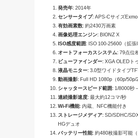
発売年
: 2014年
センサータイプ
: APS-CサイズExm
有効画素数
: 約2430万画素
画像処理エンジン
: BIONZ X
ISO感度範囲
: ISO 100-25600（拡張
オートフォーカスシステム
: 79
ビューファインダー
: XGA OLE
液晶モニター
: 3.0型ワイドタイプ
動画撮影
: Full HD 1080p（60p/
シャッタースピード範囲
: 1/8000
連続撮影速度
: 最大約12コマ/秒
Wi-Fi機能
: 内蔵、NFC機能付き
ストレージメディア
: SD/SDHC
HGデュオ
バッテリー性能
: 約480枚撮影可能（