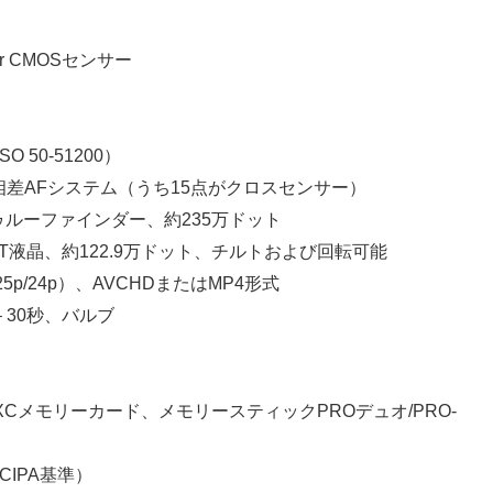
or CMOSセンサー
ISO 50-51200）
点位相差AFシステム（うち15点がクロスセンサー）
Dトゥルーファインダー、約235万ドット
TFT液晶、約122.9万ドット、チルトおよび回転可能
50p/25p/24p）、AVCHDまたはMP4形式
秒 – 30秒、バルブ
/SDXCメモリーカード、メモリースティックPROデュオ/PRO-
CIPA基準）