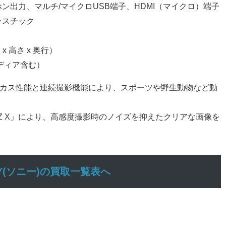
ホン出力、マルチ/マイクロUSB端子、HDMI（マイクロ）端子
ラスチック
（幅 x 高さ x 奥行）
メディア含む）
フォーカス性能と連続撮影機能により、スポーツや野生動物など動
NZ X」により、高感度撮影時のノイズを抑えたクリアな画像を
NY(ソニー)の買取一覧表へ