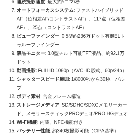
連続撮影速度
: 最大約5コマ/秒
オートフォーカスシステム
: ファストハイブリッド
AF（位相差AF/コントラストAF）、117点（位相差
AF）、25点（コントラストAF）
ビューファインダー
: 0.5型約236万ドット有機ELト
ゥルーファインダー
液晶モニター
: 3.0型チルト可能TFT液晶、約92.1万
ドット
動画撮影
: Full HD 1080p（AVCHD形式、60p/24p）
シャッタースピード範囲
: 1/8000秒から30秒、バル
ブ
ボディ素材
: 合金フレーム構造
ストレージメディア
: SD/SDHC/SDXCメモリーカー
ド、メモリースティックPROデュオ/PRO-HGデュオ
Wi-Fi機能
: 内蔵、NFC機能付き
バッテリー性能
: 約340枚撮影可能（CIPA基準）