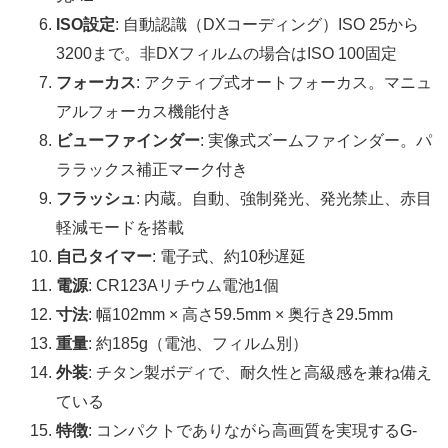
ISO設定
: 自動認識（DXコーディング）ISO 25から
3200まで。非DXフィルムの場合はISO 100固定
フォーカス
: アクティブ式オートフォーカス。マニュ
アルフォーカス機能付き
ビューファインダー
: 実像式ズームファインダー。パ
ララックス補正マーク付き
フラッシュ
: 内蔵。自動、強制発光、発光禁止、赤目
軽減モードを搭載
自己タイマー
: 電子式、約10秒遅延
電源
: CR123Aリチウム電池1個
寸法
: 幅102mm × 高さ59.5mm × 奥行き29.5mm
重量
: 約185g（電池、フィルム別）
外装
: チタン製ボディで、耐久性と高級感を兼ね備え
ている
特徴
: コンパクトでありながら高画質を実現するG-