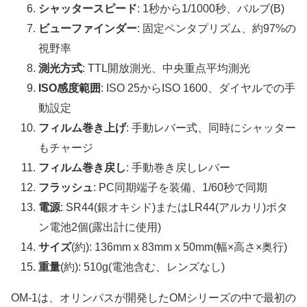
シャッタースピード
: 1秒から1/1000秒、バルブ(B)
ビューファインダー
: 固定ペンタプリズム、約97%の
視野率
測光方式
: TTL開放測光、中央重点平均測光
ISO感度範囲
: ISO 25からISO 1600、ダイヤルでの手
動設定
フィルム巻き上げ
: 手動レバー式、同時にシャッター
もチャージ
フィルム巻き戻し
: 手動巻き戻しレバー
フラッシュ
: PC同期端子を装備、1/60秒で同期
電源
: SR44(銀オキシド)またはLR44(アルカリ)ボタ
ン電池2個(露出計に使用)
サイズ
(約): 136mm x 83mm x 50mm(幅×高さ×奥行)
重量
(約): 510g(電池含む、レンズなし)
OM-1は、オリンパスが開発したOMシリーズの中で最初の