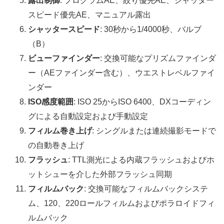
露出制御
: プログラムAE、絞り優先AE、シャッター
スピード優先AE、マニュアル露出
シャッタースピード
: 30秒から1/4000秒、バルブ
（B）
ビューファインダー
: 交換可能なプリズムファインダ
ー（AEファインダー含む）、ウエストレベルファイ
ンダー
ISO感度範囲
: ISO 25からISO 6400、DXコーディン
グによる自動設定および手動設定
フィルム巻き上げ
: シングルまたは連続撮影モードで
の自動巻き上げ
フラッシュ
: TTL測光による内蔵フラッシュおよびホ
ットシューを介した外部フラッシュ同期
フィルムバック
: 交換可能なフィルムバックシステ
ム、120、220ロールフィルムおよびポラロイドフィ
ルムバック